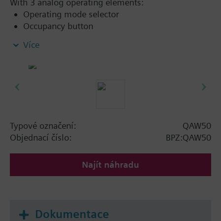
With 3 analog operating elements:
Operating mode selector
Occupancy button
Knob for setpoint readjustments
Více
Typové označení:
QAW50
Objednací číslo:
BPZ:QAW50
Najít náhradu
Dokumentace