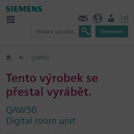
0
Kontakt
CZ (cs)
Uživatel
Skenovat
Old2New
QAW50
Tento výrobek se
přestal vyrábět.
QAW50
Digital room unit