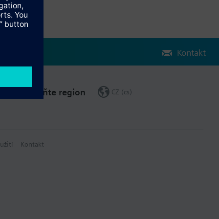
Kontakt
Změňte region
CZ (cs)
užití
Kontakt