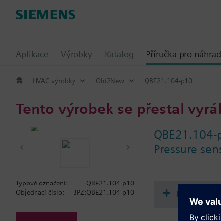
Aplikace
Výrobky
Katalog
Příručka pro náhrad
HVAC výrobky
Old2New
QBE21.104-p10
Tento výrobek se přestal vyrá
QBE21.104-
Pressure sen
Typové označení:
QBE21.104-p10
Dokument
Objednací číslo:
BPZ:QBE21.104-p10