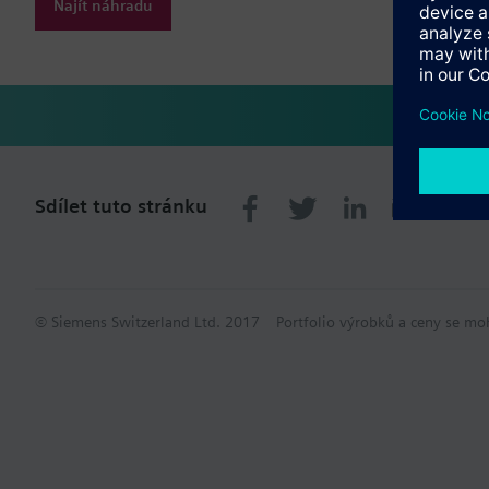
Najít náhradu
Sdílet tuto stránku
© Siemens Switzerland Ltd. 2017
Portfolio výrobků a ceny se mo