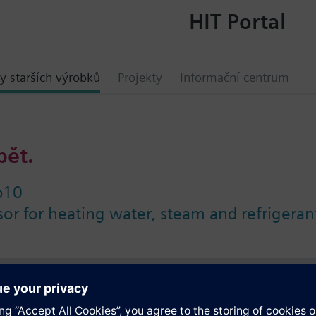
HIT Portal
y starších výrobků
Projekty
Informační centrum
bět.
p10
sor for heating water, steam and refrigeran
ace