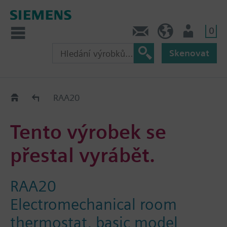
0
Kontakt
CZ (cs)
Uživatel
Skenovat
Old2New
RAA20
Tento výrobek se
přestal vyrábět.
RAA20
Electromechanical room
thermostat, basic model