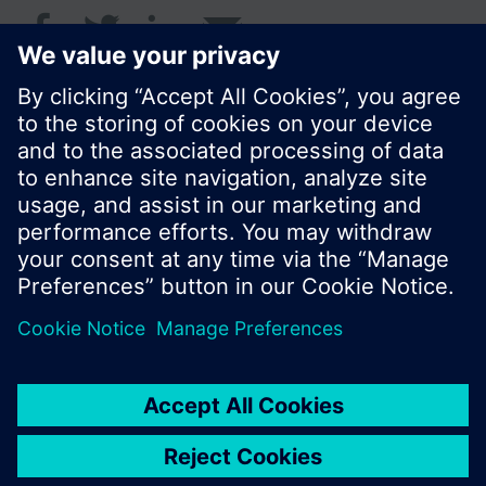
© Siemens Switzerland Ltd. 2017
Portfolio výrobků a ceny se mohou pro každou
zemi lišit.
Zásady ochrany osobních údajů
Podmínky užití
Kontakt