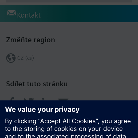
Kontakt
Změňte region
CZ (cs)
Sdílet tuto stránku