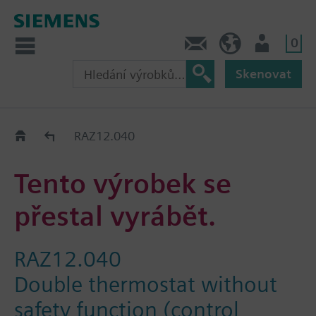
0
Kontakt
CZ (cs)
Uživatel
Skenovat
Old2New
RAZ12.040
Tento výrobek se
přestal vyrábět.
RAZ12.040
Double thermostat without
safety function (control