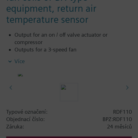
equipment, return air
temperature sensor
Output for an on / off valve actuator or
compressor
Outputs for a 3-speed fan
Control depending on the room or return air
Více
temperature (with sensor QAH11.1)
2-position control
Sensor input either for automatic heating /
cooling changeover or return air temperature
(with sensor QAH11.1)
Automatic or manual three-speed fan control
Operating modes: normal, energy-saving and
Typové označení:
RDF110
standby
Objednací číslo:
BPZ:RDF110
Operating mode changeover input for remote
Záruka:
24 měsíců
control