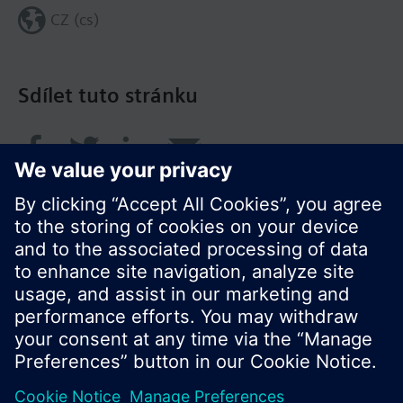
CZ (cs)
Sdílet tuto stránku
© Siemens Switzerland Ltd. 2017
Portfolio výrobků a ceny se mohou pro každou
zemi lišit.