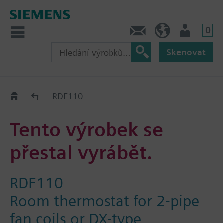
0
Kontakt
CZ (cs)
Uživatel
Skenovat
Old2New
RDF110
Tento výrobek se
přestal vyrábět.
RDF110
Room thermostat for 2-pipe
fan coils or DX-type