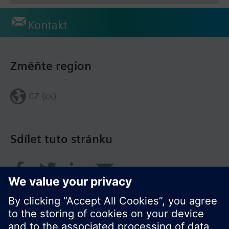
Kontakt
Změňte region
CZ (cs)
Sdílet tuto stránku