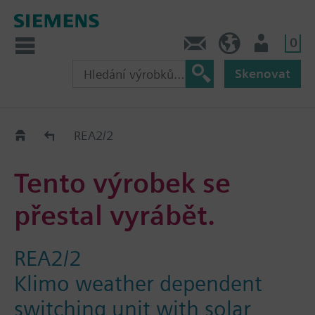
0
Kontakt
CZ (cs)
Uživatel
Skenovat
Old2New
REA2/2
Tento výrobek se
přestal vyrábět.
REA2/2
Klimo weather dependent
switching unit with solar