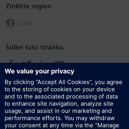
Změňte region
CZ (cs)
Sdílet tuto stránku
© Siemens Switzerland Ltd. 2017