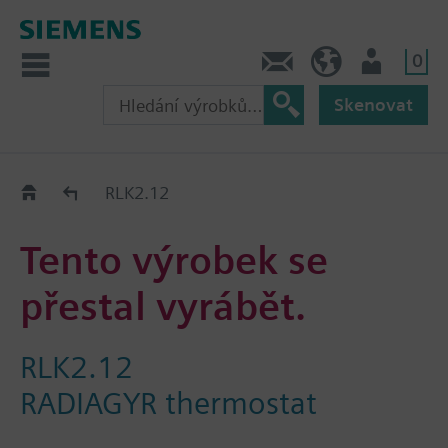
0
Kontakt
CZ (cs)
Uživatel
Skenovat
Old2New
RLK2.12
Tento výrobek se
přestal vyrábět.
RLK2.12
RADIAGYR thermostat