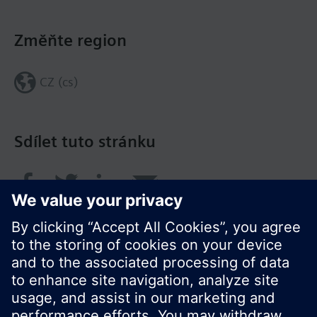
Změňte region
CZ (cs)
Sdílet tuto stránku