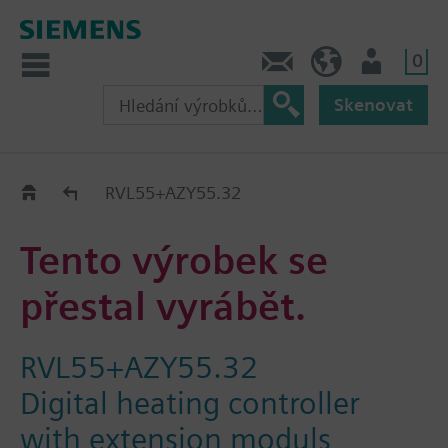
0
Kontakt
CZ (cs)
Uživatel
Skenovat
Old2New
RVL55+AZY55.32
Tento výrobek se
přestal vyrábět.
RVL55+AZY55.32
Digital heating controller
with extension moduls