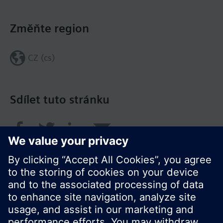
Změňte region
CZ (cs)
Sdílet tuto stránku