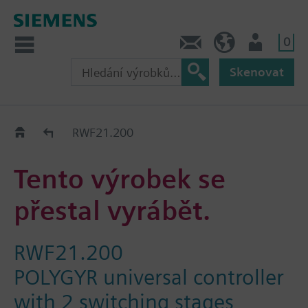
0
Kontakt
CZ (cs)
Uživatel
Skenovat
Old2New
RWF21.200
Tento výrobek se
přestal vyrábět.
RWF21.200
POLYGYR universal controller
with 2 switching stages