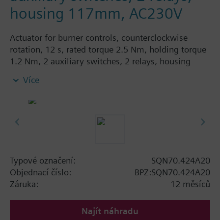
housing 117mm, AC230V
Actuator for burner controls, counterclockwise
rotation, 12 s, rated torque 2.5 Nm, holding torque
1.2 Nm, 2 auxiliary switches, 2 relays, housing
length 117 mm, AC 230 V.
Více
Typové označení:
SQN70.424A20
Objednací číslo:
BPZ:SQN70.424A20
Záruka:
12 měsíců
Najít náhradu