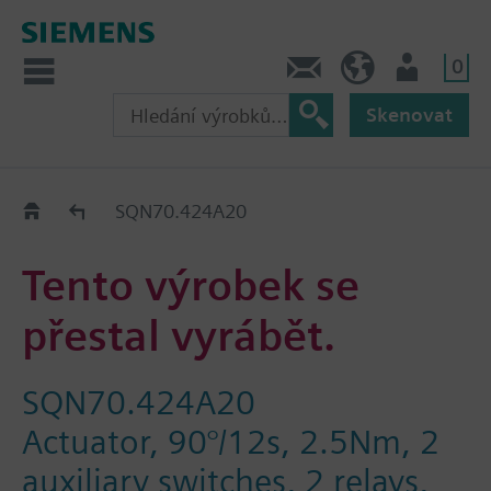
0
Kontakt
CZ (cs)
Uživatel
Skenovat
Old2New
SQN70.424A20
Tento výrobek se
přestal vyrábět.
SQN70.424A20
Actuator, 90°/12s, 2.5Nm, 2
auxiliary switches, 2 relays,