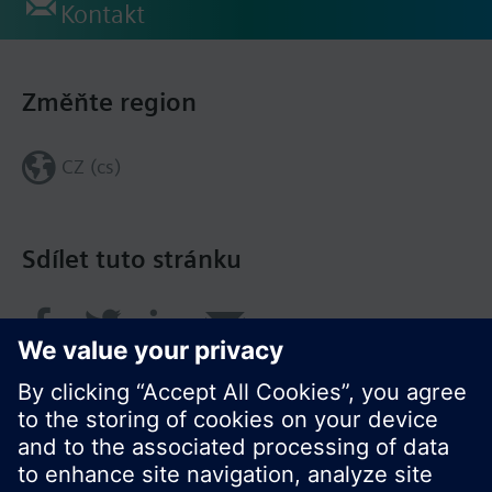
Kontakt
Změňte region
CZ (cs)
Sdílet tuto stránku