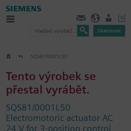
0
Kontakt
CZ (cs)
Uživatel
Skenovat
Old2New
SQS81/0001L50
Tento výrobek se
přestal vyrábět.
SQS81/0001L50
Electromotoric actuator AC
24 V for 3-position control