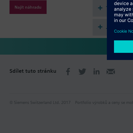
Najít náhradu
Technické 
Jednotlivě 
Sdílet tuto stránku
© Siemens Switzerland Ltd. 2017
Portfolio výrobků a ceny se mo