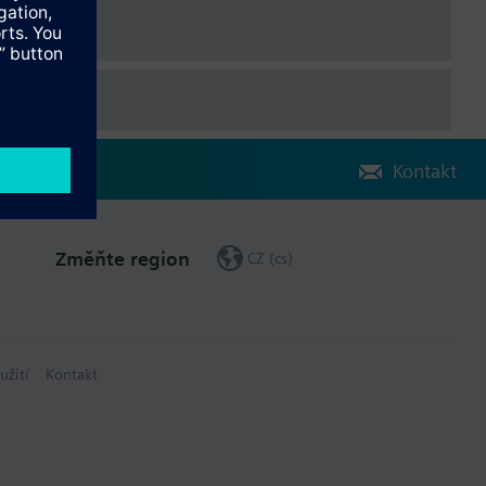
Kontakt
Změňte region
CZ (cs)
užití
Kontakt