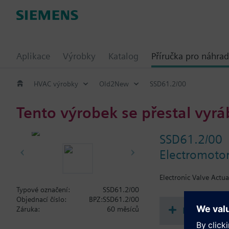
Aplikace
Výrobky
Katalog
Příručka pro náhrad
HVAC výrobky
Old2New
SSD61.2/00
Tento výrobek se přestal vyrá
SSD61.2/00
Electromotor
Electronic Valve Actua
Typové označení:
SSD61.2/00
Objednací číslo:
BPZ:SSD61.2/00
Dokument
Záruka:
60 měsíců