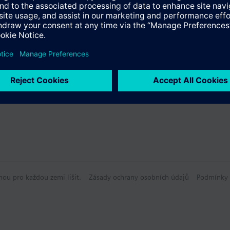
údaje
volitelné příslušenství
hou pro každou zemi lišit.
Zásady ochrany osobních údajů
Podmínky 