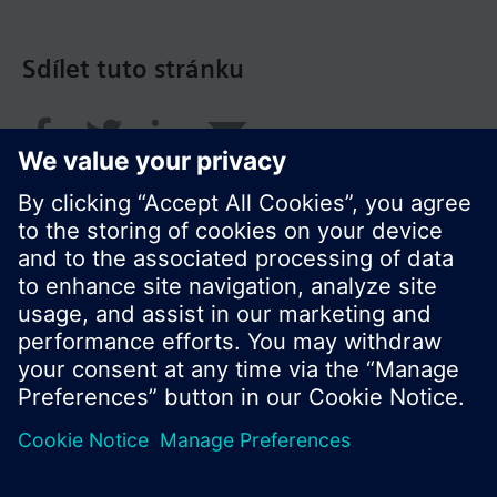
Sdílet tuto stránku
© Siemens Switzerland Ltd. 2017
Portfolio výrobků a ceny se mohou pro každou
zemi lišit.
Zásady ochrany osobních údajů