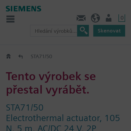
0
Kontakt
CZ (cs)
Uživatel
Skenovat
Old2New
STA71/50
Tento výrobek se
přestal vyrábět.
STA71/50
Electrothermal actuator, 105
N, 5 m, AC/DC 24 V, 2P