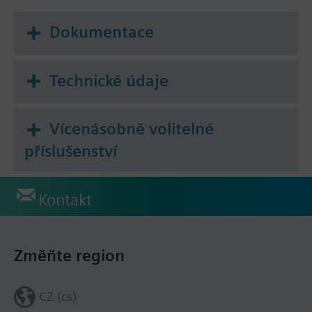
For small valves VVP47.., VXP47.., VMP47..
For Siemens radiator valves and valves of other
Dokumentace
manufacture, see actuator type STP..
For Combi valves VPP46.., VPI46..
Technické údaje
Additional info
Ambient temperature operation for quasi-
proportional control: 5...40 °C
Vícenásobně volitelné
For fitting to valve: Cap nut M30 x 1.5
příslušenství
Kontakt
Změňte region
CZ (cs)