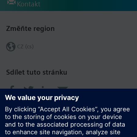
Kontakt
Změňte region
CZ (cs)
Sdílet tuto stránku