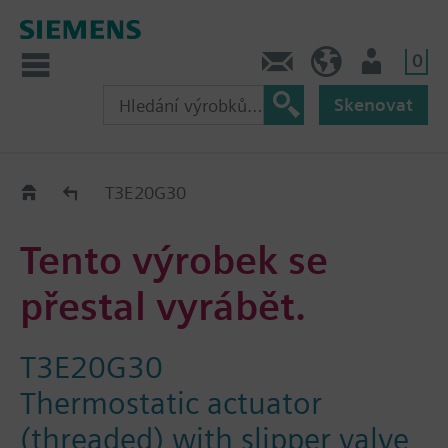
0
Kontakt
CZ (cs)
Uživatel
Skenovat
Old2New
T3E20G30
Tento výrobek se
přestal vyrábět.
T3E20G30
Thermostatic actuator
(threaded) with slipper valve