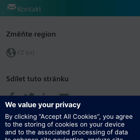
Kontakt
Změňte region
CZ (cs)
Sdílet tuto stránku