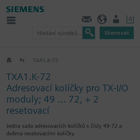
0
Kontakt
CZ (cs)
Uživatel
Skenovat
Sada adresovacích kolíčků
TXA1.K-72
TXA1.K-72
Adresovací kolíčky pro TX-I/O
moduly; 49 ... 72, + 2
resetovací
Jedna sada adresovacích kolíčků s čísly 49-72 a
dvěma resetovacími kolíčky.