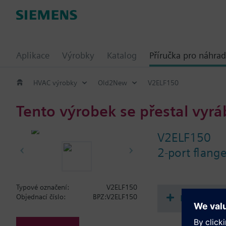
Aplikace
Výrobky
Katalog
Příručka pro náhrad
HVAC výrobky
Old2New
V2ELF150
Tento výrobek se přestal vyrá
V2ELF150
2-port flan
Typové označení:
V2ELF150
Dokument
Objednací číslo:
BPZ:V2ELF150