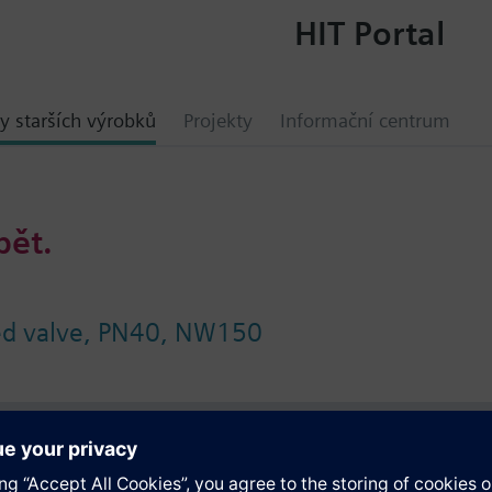
HIT Portal
y starších výrobků
Projekty
Informační centrum
bět.
ged valve, PN40, NW150
ace