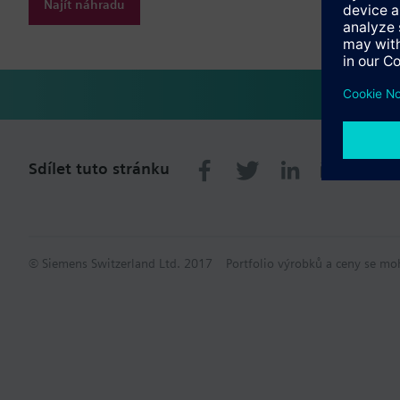
Najít náhradu
Sdílet tuto stránku
© Siemens Switzerland Ltd. 2017
Portfolio výrobků a ceny se mo