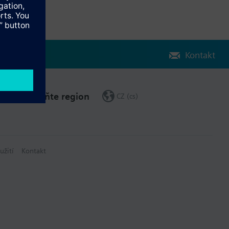
Kontakt
Změňte region
CZ (cs)
užití
Kontakt