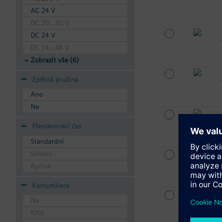
AC 24 V
DC 20...30 V
DC 24 V
DC 24...48 V
Zobrazit vše (6)
Zpětná pružina
Ano
Ne
Přestavovací čas
Standardní
Střední
Rychlé
Komunikace
Ne
KNX