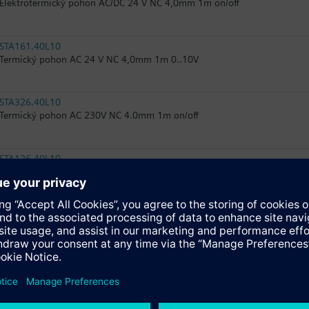
Elektrotermický pohon AC/DC 24 V NC 4,0mm 1m on/off
STA161.40L10
Termický pohon AC 24 V NC 4,0mm 1m 0..10V
STA326.40L10
Termický pohon AC 230V NC 4.0mm 1m on/off
STA126.40L10
Termický pohon AC/DC 24V NC 4,0mm 1m on/off
SSA118.09HKN
Elektromotorické pohony 100 N pro ventily se zdvihem 1,2..6,5 mm
RTN71
Termostatická hlavice s odděleným čidlem