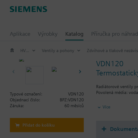
Aplikace
Výrobky
Katalog
Příručka pro náhrad
HVAC výrobky
Ventily a pohony
Zdvihové a tlakově nezávis
VDN120
Termostatický
Radiátorové ventily p
Povolená média: voda 
Typové označení:
VDN120
Objednací číslo:
BPZ:VDN120
Additional info
Záruka:
60 měsíců
Více
Ventily lze kombinova
Přidat do košíku
Dokument