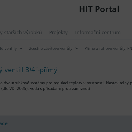
HIT Portal
y starších výrobků
Projekty
Informační centrum
lé ventily
2cestné závitové ventily
Přímé a rohové ventily‚ P
 ventill 3/4"-přímý
ro dvoutrubkové systémy pro regulaci teploty v místnosti. Nastavitelný 
(dle VDI 2035), voda s přísadami proti zamrznutí
t s pohony Siemens RTN../SSA../STA..
ace