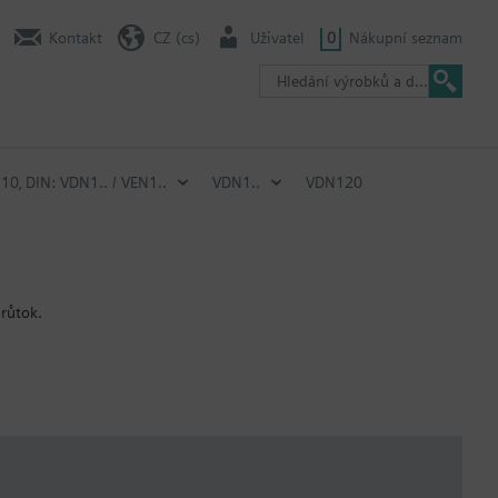
Kontakt
CZ (cs)
Uživatel
0
Nákupní seznam
N10‚ DIN: VDN1.. / VEN1..
VDN1..
VDN120
průtok.