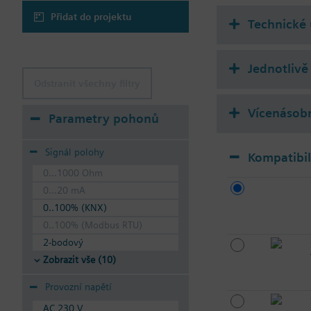
Přidat do projektu
Technické 
Jednotlivě 
Odstranit všechny filtry
Vícenásobn
Parametry pohonů
Signál polohy
Kompatibi
0...1000 Ohm
0...20 mA
0..100% (KNX)
0..100% (Modbus RTU)
2-bodový
Zobrazit vše (10)
Provozní napětí
AC 230 V