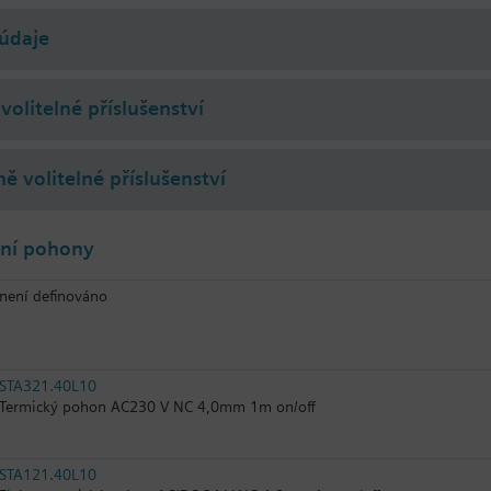
údaje
volitelné příslušenství
ě volitelné příslušenství
lní pohony
není definováno
STA321.40L10
Termický pohon AC230 V NC 4,0mm 1m on/off
STA121.40L10