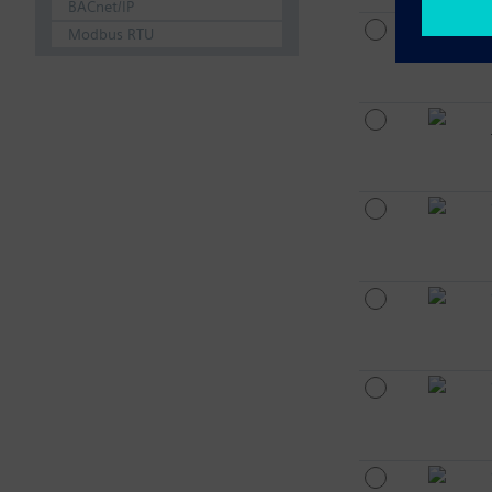
BACnet/IP
Modbus RTU