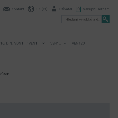
Kontakt
CZ (cs)
Uživatel
0
Nákupní seznam
N10‚ DIN: VDN1.. / VEN1..
VEN1..
VEN120
průtok.