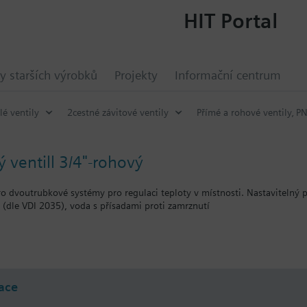
HIT Portal
y starších výrobků
Projekty
Informační centrum
lé ventily
2cestné závitové ventily
Přímé a rohové ventily‚ P
 ventill 3/4"-rohový
ro dvoutrubkové systémy pro regulaci teploty v místnosti. Nastavitelný 
(dle VDI 2035), voda s přísadami proti zamrznutí
t s pohony Siemens RTN../SSA../STA..
ace