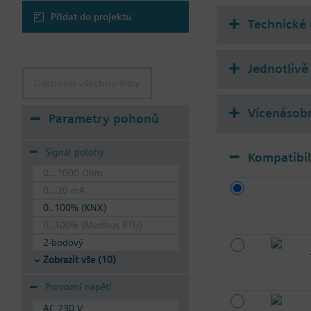
Přidat do projektu
Technické 
Jednotlivě 
Odstranit všechny filtry
Vícenásobn
Parametry pohonů
Signál polohy
Kompatibi
0...1000 Ohm
0...20 mA
0..100% (KNX)
0..100% (Modbus RTU)
2-bodový
Zobrazit vše (10)
Provozní napětí
AC 230 V