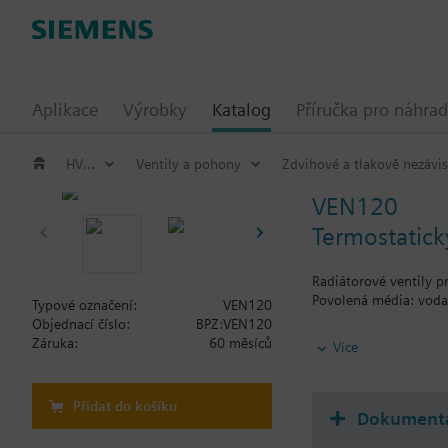
Aplikace
Výrobky
Katalog
Příručka pro náhrad
HVAC výrobky
Ventily a pohony
Zdvihové a tlakově nezávis
VEN120
Termostatický
Radiátorové ventily p
Povolená média: voda 
Typové označení:
VEN120
Objednací číslo:
BPZ:VEN120
Additional info
Záruka:
60 měsíců
Více
Ventily lze kombinova
Přidat do košíku
Dokument