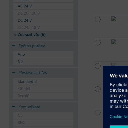
AC 24 V
DC 20...30 V
DC 24 V
DC 24...48 V
Zobrazit vše (6)
Zpětná pružina
Ano
Ne
Přestavovací čas
Standardní
Střední
Rychlé
Komunikace
Ne
KNX