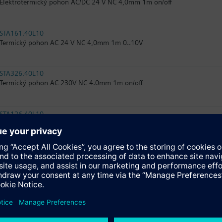
Elektrotermický pohon AC/DC 24 V NC 4,0mm 1m on/off
STA161.40L10
Termický pohon AC 24 V NC 4,0mm 1m 0..10V
STA326.40L10
Termický pohon AC 230V NC 4.0mm 1m on/off
STA126.40L10
Termický pohon AC/DC 24V NC 4,0mm 1m on/off
SSA118.09HKN
Elektromotorické pohony 100 N pro ventily se zdvihem 1,2..6,5 mm
RTN71
Termostatická hlavice s odděleným čidlem