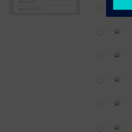
BACnet/IP
Modbus RTU