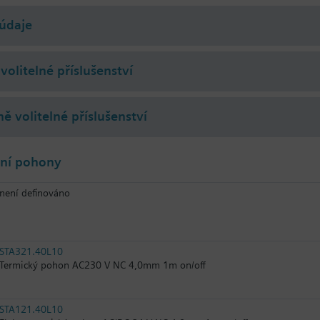
údaje
volitelné příslušenství
ě volitelné příslušenství
lní pohony
není definováno
STA321.40L10
Termický pohon AC230 V NC 4,0mm 1m on/off
STA121.40L10