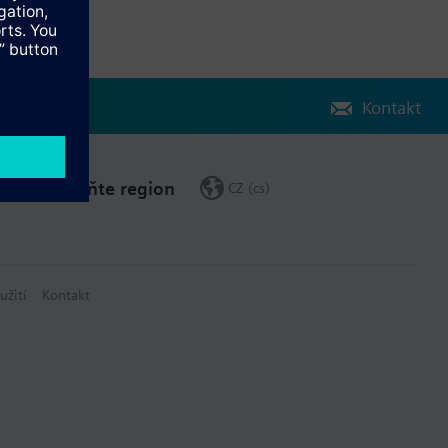
Kontakt
Změňte region
CZ (cs)
užití
Kontakt