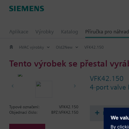
Aplikace
Výrobky
Katalog
Příručka pro náhrad
HVAC výrobky
Old2New
VFK42.150
Tento výrobek se přestal vyrá
VFK42.150
4-port valve
Typové označení:
VFK42.150
Dokument
Objednací číslo:
BPZ:VFK42.150