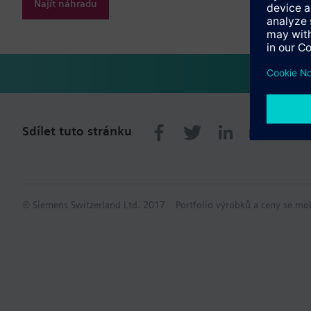
Najít náhradu
Sdílet tuto stránku
© Siemens Switzerland Ltd. 2017
Portfolio výrobků a ceny se mo