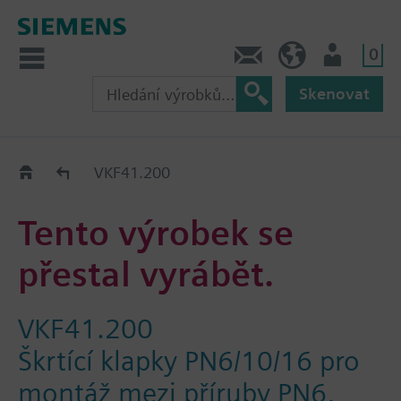
0
Kontakt
CZ (cs)
Uživatel
Skenovat
Old2New
VKF41.200
Tento výrobek se
přestal vyrábět.
VKF41.200
Škrtící klapky PN6/10/16 pro
montáž mezi příruby PN6,