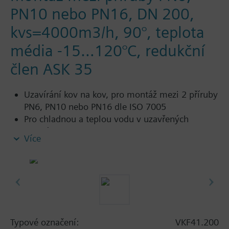
PN10 nebo PN16, DN 200,
kvs=4000m3/h, 90°, teplota
média -15…120°C, redukční
člen ASK 35
Uzavírání kov na kov, pro montáž mezi 2 příruby
PN6, PN10 nebo PN16 dle ISO 7005
Pro chladnou a teplou vodu v uzavřených
okruzích>
Více
Additional info
SAL..T10, SAL..T40 vyžadují montážní sadu ASK33N
Typové označení:
VKF41.200