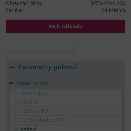
Objednací číslo:
BPZ:VKF41.200
Záruka:
24 měsíců
Najít náhradu
Odstranit všechny filtry
Parametry pohonů
Signál polohy
0...1000 Ohm
0...20 mA
0..100% (KNX)
0..100% (Modbus RTU)
2-bodový