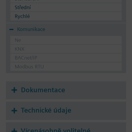
Střední
Rychlé
Komunikace
Ne
KNX
BACnet/IP
Modbus RTU
Dokumentace
Technické údaje
Vícenásobně volitelné