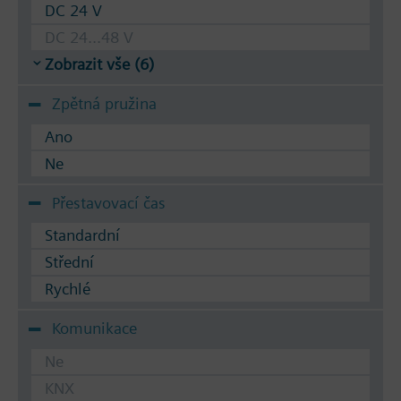
DC 24 V
DC 24...48 V
Zobrazit vše (6)
Zpětná pružina
Ano
Ne
Přestavovací čas
Standardní
Střední
Rychlé
Komunikace
Ne
KNX