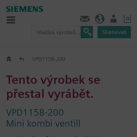
0
Kontakt
CZ (cs)
Uživatel
Skenovat
Old2New
VPD115B-200
Tento výrobek se
přestal vyrábět.
VPD115B-200
Mini kombi ventill