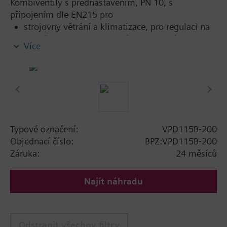
Kombiventily s přednastavením, PN 10, s
připojením dle EN215 pro
strojovny větrání a klimatizace, pro regulaci na
straně vody a automatické hydraulické
Více
vyvažování koncových spotřebičů, jako fan-coily,
indukční jednotky a ve výměnících tepla pro
ohřev a chlazení.
v topných zónách jako jsou samostatné topné
systémy bytů, jednotlivých místností apod.
v uzavřených okruzích
Typové označení:
VPD115B-200
Additional info
Objednací číslo:
BPZ:VPD115B-200
Vhodné médium: voda (dle VDI 2035), voda s
Záruka:
24 měsíců
přísadami proti zamrznutí.
Najít náhradu
Ventily lze kombinovat s pohony Siemens SSA.. /
STA.. a termostatickými pohony RTN..
Odstranit všechny filtry