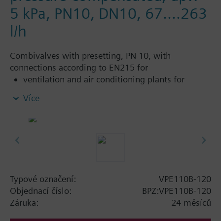
5 kPa, PN10, DN10, 67....263
l/h
Combivalves with presetting, PN 10, with
connections according to EN215 for
ventilation and air conditioning plants for
control on the water side and automatic
Více
hydraulic balancing of terminal units, such as
fan coils, induction units, and in heat
exchangers for heating or cooling.
heating zones like self-contained heating
systems, apartments, individual rooms, etc.
closed circuits
Typové označení:
VPE110B-120
Additional info
Objednací číslo:
BPZ:VPE110B-120
Suitable media: Water (to VDI 2035), water with
Záruka:
24 měsíců
anti-freeze.