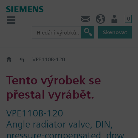
0
Kontakt
CZ (cs)
Uživatel
Skenovat
Old2New
VPE110B-120
Tento výrobek se
přestal vyrábět.
VPE110B-120
Angle radiator valve, DIN,
pressure-compensated, dpw