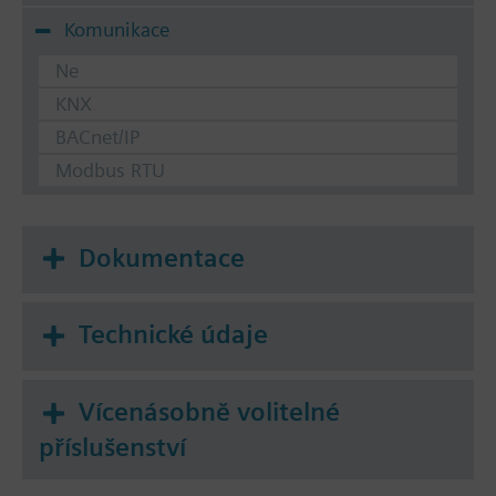
Komunikace
Ne
KNX
BACnet/IP
Modbus RTU
Dokumentace
Technické údaje
Vícenásobně volitelné
příslušenství