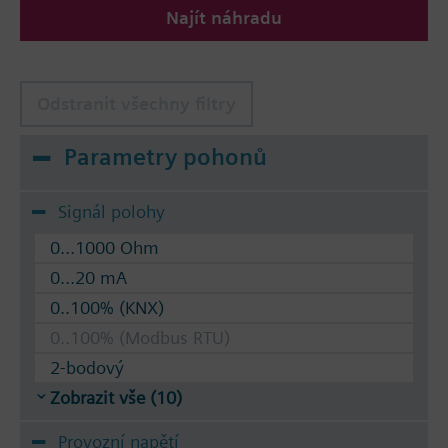
Najít náhradu
The valves can be operated with Siemens actuators
type SSA.. / STA..
Odstranit všechny filtry
Parametry pohonů
Signál polohy
0...1000 Ohm
0...20 mA
0..100% (KNX)
0..100% (Modbus RTU)
2-bodový
Zobrazit vše (10)
Provozní napětí