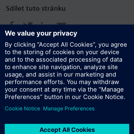
Sdílet tuto stránku
© Siemens Switzerland Ltd. 2017
Portfolio výrobků a ceny se mohou pro každou
zemi lišit.
Zásady ochrany osobních údajů
Podmínky užití