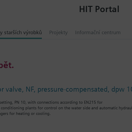
HIT Portal
y starších výrobků
Projekty
Informační centrum
bět.
or valve, NF, pressure-compensated, dpw 1
etting, PN 10, with connections according to EN215 for
r conditioning plants for control on the water side and automatic hydrauli
gers for heating or cooling.
 self-contained heating systems, apartments, individual rooms, etc.