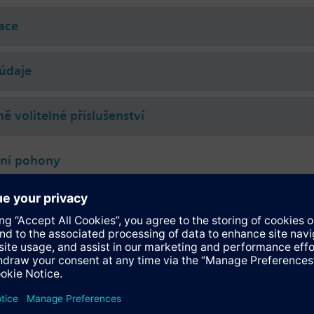
 (to VDI 2035), water with anti-freeze.
ace
rated with Siemens actuators type SSA.. / STA..
údaje
ě volitelné příslušenství
lní pohony
118.09HKN
tromotorické pohony 100 N pro ventily se zdvihem 1,2..6,5 mm