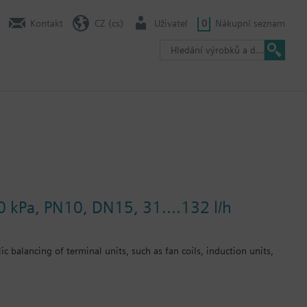
Kontakt
CZ (cs)
Uživatel
0
Nákupní seznam
0 kPa, PN10, DN15, 31....132 l/h
c balancing of terminal units, such as fan coils, induction units,