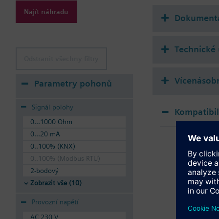
Additional info
Najít náhradu
Suitable media: Water
Dokument
The valves can be ope
Technické 
Odstranit všechny filtry
Vícenásobn
Parametry pohonů
Signál polohy
Kompatibi
0...1000 Ohm
SSA
0...20 mA
Elek
0..100% (KNX)
0..100% (Modbus RTU)
2-bodový
Zobrazit vše (10)
Provozní napětí
AC 230 V