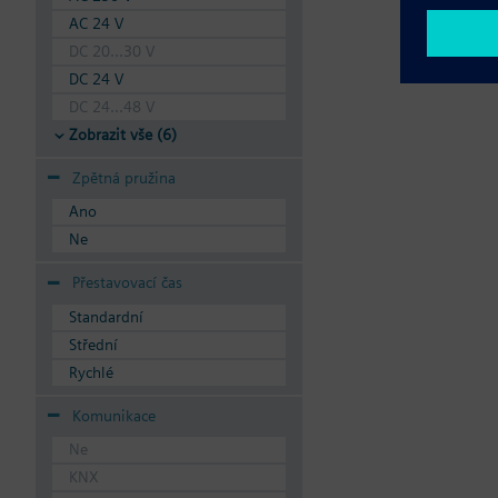
AC 24 V
DC 20...30 V
DC 24 V
DC 24...48 V
Zobrazit vše (6)
Zpětná pružina
Ano
Ne
Přestavovací čas
Standardní
Střední
Rychlé
Komunikace
Ne
KNX