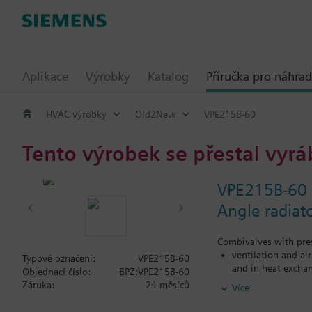
Aplikace
Výrobky
Katalog
Příručka pro náhrad
HVAC výrobky
Old2New
VPE215B-60
Tento výrobek se přestal vyrá
VPE215B-60
Angle radiat
Combivalves with pres
ventilation and ai
Typové označení:
VPE215B-60
and in heat exchan
Objednací číslo:
BPZ:VPE215B-60
heating zones like
Záruka:
24 měsíců
Více
closed circuits