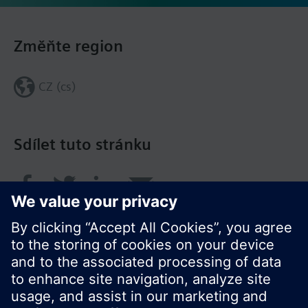
Změňte region
CZ (cs)
Sdílet tuto stránku