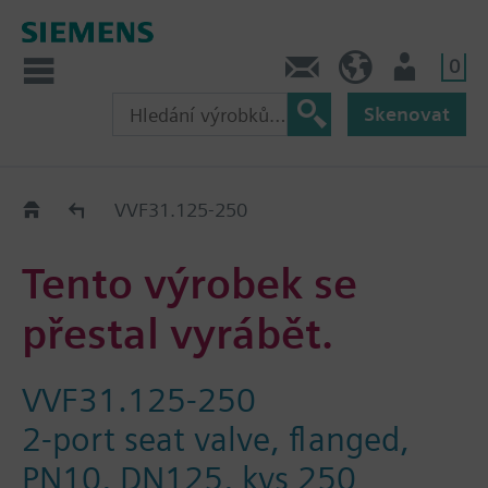
0
Kontakt
CZ (cs)
Uživatel
Skenovat
Old2New
VVF31.125-250
Tento výrobek se
přestal vyrábět.
VVF31.125-250
2-port seat valve, flanged,
PN10, DN125, kvs 250