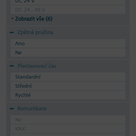
DC 24 V
DC 24...48 V
Zobrazit vše (6)
Zpětná pružina
Ano
Ne
Přestavovací čas
Standardní
Střední
Rychlé
Komunikace
Ne
KNX