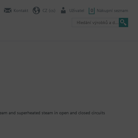
Kontakt
CZ (cs)
Uživatel
0
Nákupní seznam
 steam and superheated steam in open and closed circuits
 shut-off function per DIN EN 14597.