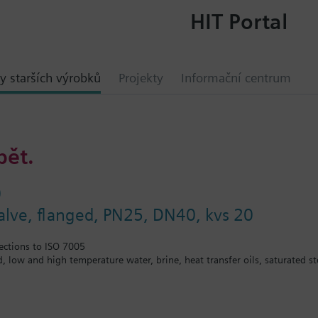
HIT Portal
y starších výrobků
Projekty
Informační centrum
bět.
0
valve, flanged, PN25, DN40, kvs 20
ections to ISO 7005
ed, low and high temperature water, brine, heat transfer oils, saturated
.. (water) or MK..5..G (steam) are TÜV tested control devices with safety