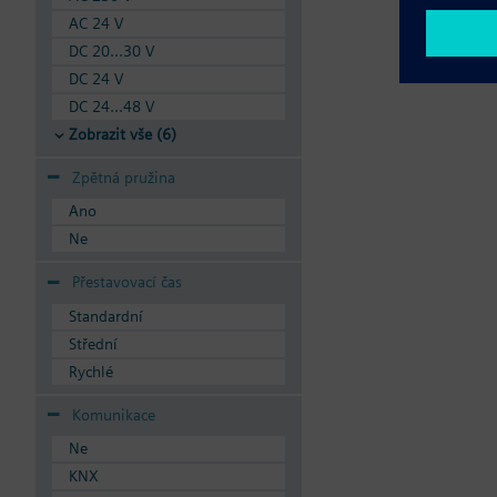
AC 24 V
DC 20...30 V
DC 24 V
DC 24...48 V
Zobrazit vše (6)
Zpětná pružina
Ano
Ne
Přestavovací čas
Standardní
Střední
Rychlé
Komunikace
Ne
KNX