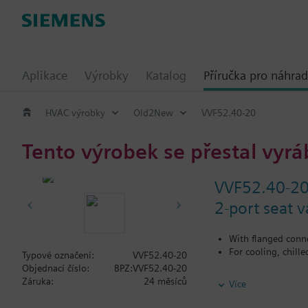
Aplikace
Výrobky
Katalog
Příručka pro náhrad
HVAC výrobky
Old2New
VVF52.40-20
Tento výrobek se přestal vyrá
VVF52.40-2
2-port seat 
With flanged conn
For cooling, chill
Typové označení:
VVF52.40-20
Objednací číslo:
BPZ:VVF52.40-20
Control devices MK..5
Záruka:
24 měsíců
Více
Additional info