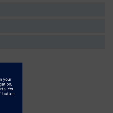
3
m
/h
 °C