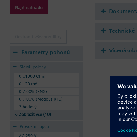
VVF52...A: Sealing
Najít náhradu
Dokument
VVF52...G: Sealing
VVF52...M: Sealing
Available up to summe
Technické 
Odstranit všechny filtry
Vícenásobn
Parametry pohonů
Signál polohy
0...1000 Ohm
0...20 mA
0..100% (KNX)
0..100% (Modbus RTU)
2-bodový
Zobrazit vše (10)
Provozní napětí
AC 230 V