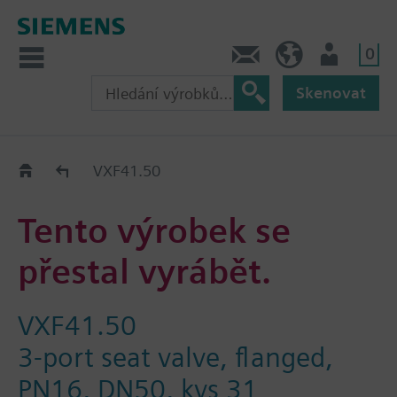
0
Kontakt
CZ (cs)
Uživatel
Skenovat
Old2New
VXF41.50
Tento výrobek se
přestal vyrábět.
VXF41.50
3-port seat valve, flanged,
PN16, DN50, kvs 31