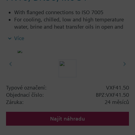
With flanged connections to ISO 7005
For cooling, chilled, low and high temperature
water, brine and heat transfer oils in open and
closed circuits
Více
Additional info
VXF41...4: Sealing gland with PTFE sleeves for
up to 180 °C
VXF41...5: Sealing gland with PTFE sleeves,
silicon-free version, for up to 180 °C
Typové označení:
VXF41.50
Available up to summer 2011 order afterwards
Objednací číslo:
BPZ:VXF41.50
VXF53.. respectively VXF43.. 3-port valves.
Záruka:
24 měsíců
Najít náhradu