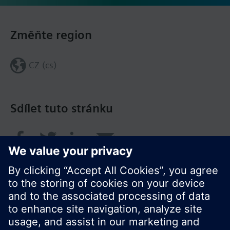
Změňte region
CZ (cs)
Sdílet tuto stránku