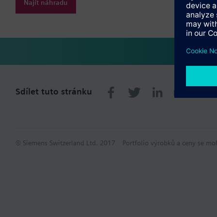
Najít náhradu
Sdílet tuto stránku
© Siemens Switzerland Ltd. 2017
Portfolio výrobků a ceny se mo