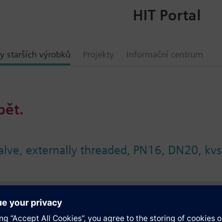
HIT Portal
y starších výrobků
Projekty
Informační centrum
bět.
valve, externally threaded, PN16, DN20, k
ace