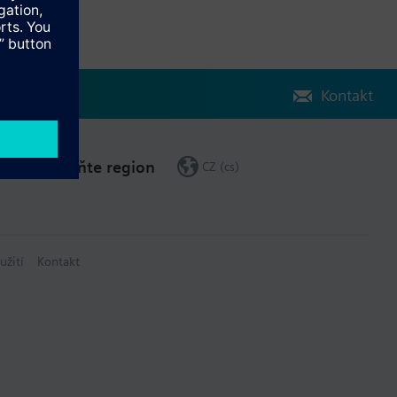
Kontakt
Změňte region
CZ (cs)
užití
Kontakt