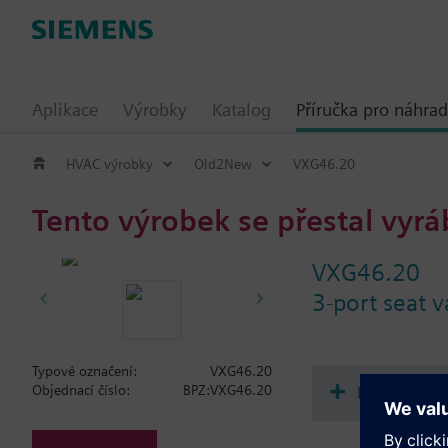
Aplikace
Výrobky
Katalog
Příručka pro náhrad
HVAC výrobky
Old2New
VXG46.20
Tento výrobek se přestal vyrá
VXG46.20
3-port seat 
Typové označení:
VXG46.20
Dokument
Objednací číslo:
BPZ:VXG46.20