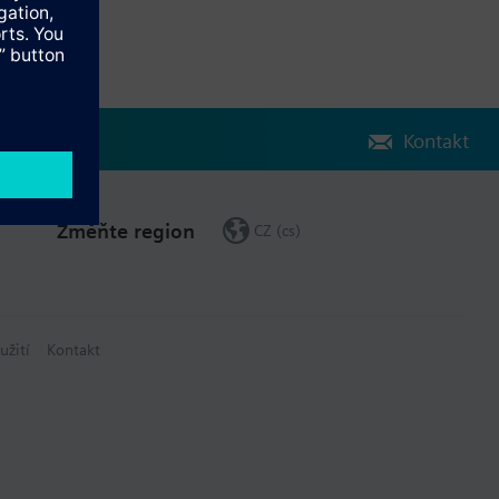
Kontakt
Změňte region
CZ (cs)
užití
Kontakt