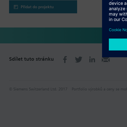
Přidat do projektu
Sdílet tuto stránku
© Siemens Switzerland Ltd. 2017
Portfolio výrobků a ceny se mo