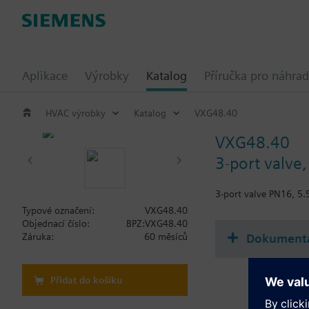
Aplikace
Výrobky
Katalog
Příručka pro náhrad
HVAC výrobky
Katalog
VXG48.40
VXG48.40
3-port valve
3-port valve PN16, 5.
Typové označení:
VXG48.40
Objednací číslo:
BPZ:VXG48.40
Dokument
Záruka:
60 měsíců
Přidat do košíku