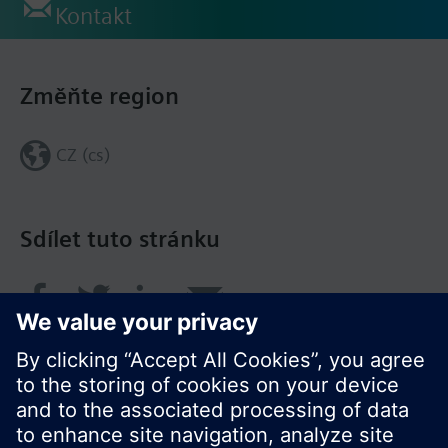
Kontakt
Změňte region
CZ (cs)
Sdílet tuto stránku