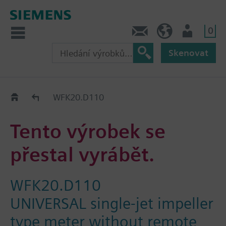
0
Kontakt
CZ (cs)
Uživatel
Skenovat
Old2New
WFK20.D110
Tento výrobek se
přestal vyrábět.
WFK20.D110
UNIVERSAL single-jet impeller
type meter without remote