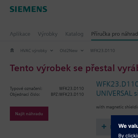
Aplikace
Výrobky
Katalog
Příručka pro náhrad
HVAC výrobky
Old2New
WFK23.D110
Tento výrobek se přestal vyrá
WFK23.D11
Typové označení:
WFK23.D110
UNIVERSAL si
Objednací číslo:
BPZ:WFK23.D110
with magnetic shield
Najít náhradu
Dokument