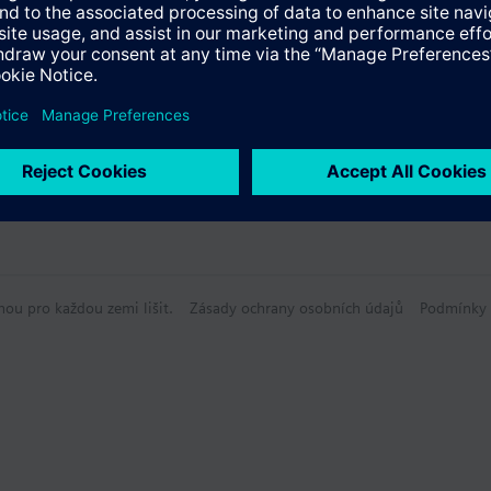
údaje
hou pro každou zemi lišit.
Zásady ochrany osobních údajů
Podmínky 