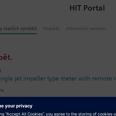
HIT Portal
y starších výrobků
Projekty
Informační centrum
bět.
0
ngle-jet impeller type meter with remote 
ing
ace