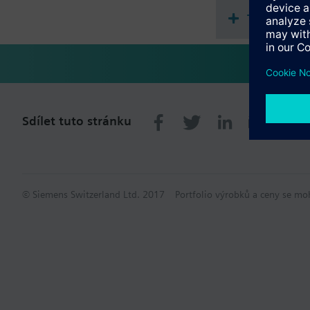
Technické 
Sdílet tuto stránku
© Siemens Switzerland Ltd. 2017
Portfolio výrobků a ceny se mo