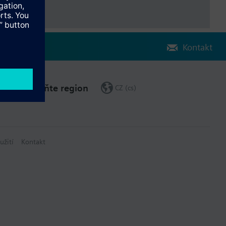
Kontakt
Změňte region
CZ (cs)
užití
Kontakt