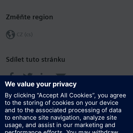
Změňte region
CZ (cs)
Sdílet tuto stránku