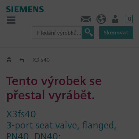
0
Kontakt
CZ (cs)
Uživatel
Skenovat
Old2New
X3fs40
Tento výrobek se
přestal vyrábět.
X3fs40
3-port seat valve, flanged,
PN40, DN40;