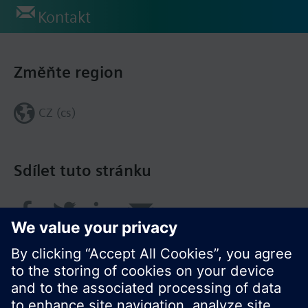
Kontakt
Změňte region
CZ (cs)
Sdílet tuto stránku