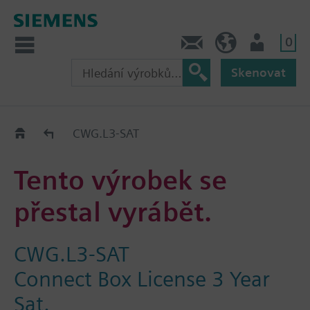
0
Kontakt
CZ (cs)
Uživatel
Skenovat
Old2New
CWG.L3-SAT
Tento výrobek se
přestal vyrábět.
CWG.L3-SAT
Connect Box License 3 Year
Sat.