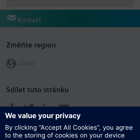
Kontakt
Změňte region
CZ (cs)
Sdílet tuto stránku