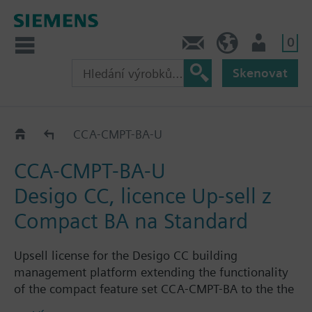
0
Kontakt
CZ (cs)
Uživatel
Skenovat
Options
CCA-CMPT-BA-U
CCA-CMPT-BA-U
Desigo CC, licence Up-sell z
Compact BA na Standard
Upsell license for the Desigo CC building
management platform extending the functionality
of the compact feature set CCA-CMPT-BA to the the
functionality of the standard feature set CCA-STD-