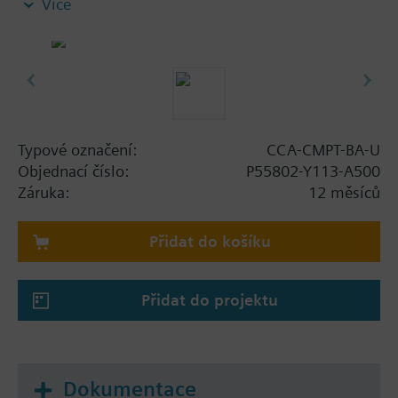
Více
FSET.
Data points and the 3 clients included in the
compact feature set remain valid.
Note: Requires CCA-CMPT-BA license
Typové označení:
CCA-CMPT-BA-U
Objednací číslo:
P55802-Y113-A500
Záruka:
12 měsíců
Přidat do košíku
Přidat do projektu
Dokumentace