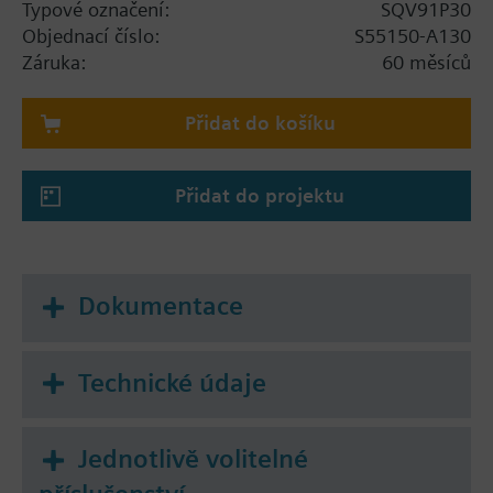
Typové označení:
SQV91P30
Additional info
Objednací číslo:
S55150-A130
Pohony SQV..P.. mají certifikaci UL
Záruka:
60 měsíců
Přidat do košíku
Přidat do projektu
Dokumentace
Technické údaje
Jednotlivě volitelné