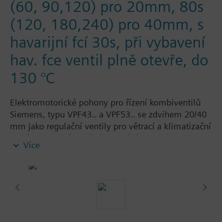
(60, 90,120) pro 20mm, 80s
(120, 180,240) pro 40mm, s
havarijní fcí 30s, při vybavení
hav. fce ventil plně otevře, do
130 °C
Elektromotorické pohony pro řízení kombiventilů
Siemens, typu VPF43.. a VPF53.. se zdvihem 20/40
mm jako regulační ventily pro větrací a klimatizační
systémy, pro dálkové zásobování teplem a
Více
chladem. Ruční ovládání, zobrazení polohy a
indikace stavu pomocí LED a volitelnou dobou
přestavení (20 mm: 40, 60, 90 nebo 120 s, 40 mm:
80, 120, 180 nebo 240 s). Volitelné funkce s
pomocnými kontakty, potenciometrem a napájecím
zdrojem AC 230 V.