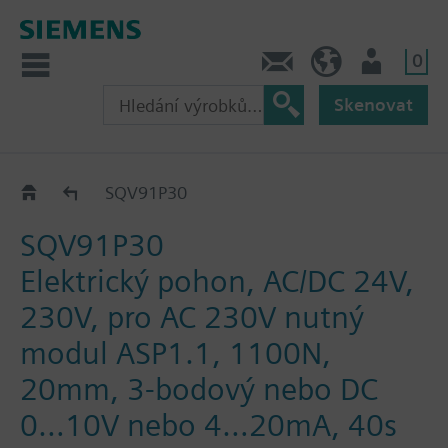
0
Kontakt
CZ (cs)
Uživatel
Skenovat
SQV..P..
SQV91P30
SQV91P30
Elektrický pohon, AC/DC 24V,
230V, pro AC 230V nutný
modul ASP1.1, 1100N,
20mm, 3-bodový nebo DC
0…10V nebo 4…20mA, 40s