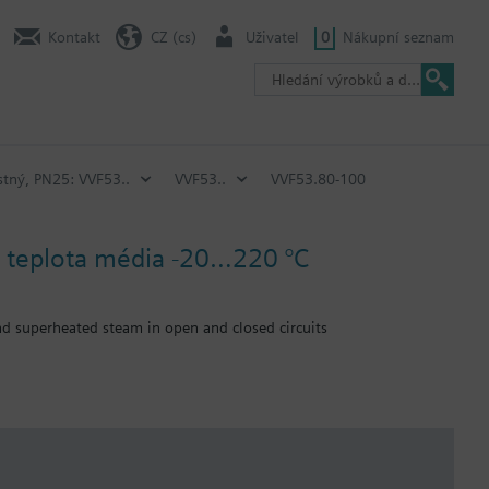
Kontakt
CZ (cs)
Uživatel
0
Nákupní seznam
stný, PN25: VVF53..
VVF53..
VVF53.80-100
 teplota média -20…220 °C
and superheated steam in open and closed circuits
 vřetena se musí vyměnit.