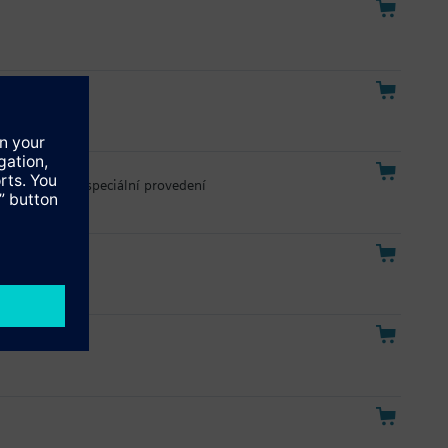
odbus RTU
í funkcí 18s, speciální provedení
ní funkcí 18s