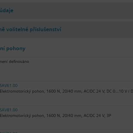
údaje
ě volitelné příslušenství
lní pohony
není definováno
SAV61.00
Elektromotorický pohon, 1600 N, 20/40 mm, AC/DC 24 V, DC 0…10 V /
SAV81.00
Elektromotorický pohon, 1600 N, 20/40 mm, AC/DC 24 V, 3P