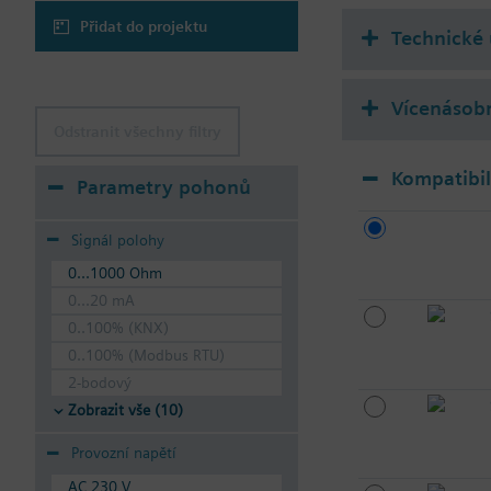
Přidat do projektu
Technické 
Vícenásobn
Odstranit všechny filtry
Kompatibi
Parametry pohonů
Signál polohy
0...1000 Ohm
0...20 mA
0..100% (KNX)
0..100% (Modbus RTU)
2-bodový
Zobrazit vše (10)
Provozní napětí
AC 230 V