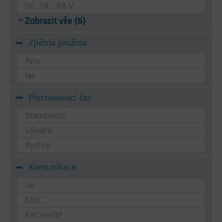
DC 24...48 V
Zobrazit vše (6)
Zpětná pružina
Ano
Ne
Přestavovací čas
Standardní
Střední
Rychlé
Komunikace
Ne
KNX
BACnet/IP