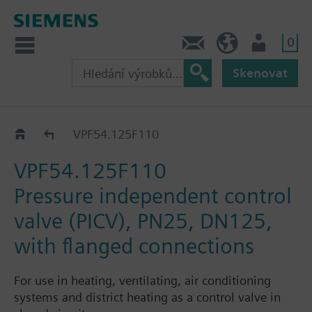
0
Kontakt
CZ (cs)
Uživatel
Skenovat
VPF54..
VPF54.125F110
VPF54.125F110
Pressure independent control
valve (PICV), PN25, DN125,
with flanged connections
For use in heating, ventilating, air conditioning
systems and district heating as a control valve in