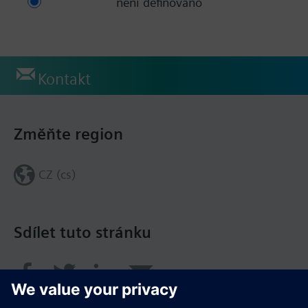
není definováno
Kontakt
Změňte region
CZ (cs)
Sdílet tuto stránku