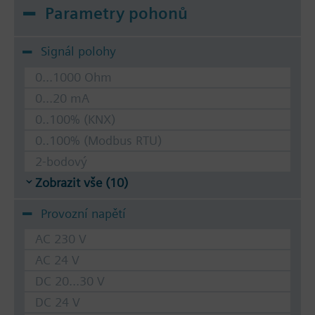
Parametry pohonů
Signál polohy
0...1000 Ohm
0...20 mA
0..100% (KNX)
0..100% (Modbus RTU)
2-bodový
Zobrazit vše (10)
Provozní napětí
AC 230 V
AC 24 V
DC 20...30 V
DC 24 V