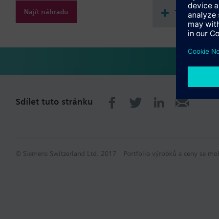
Najít náhradu
Technické 
Sdílet tuto stránku
© Siemens Switzerland Ltd. 2017
Portfolio výrobků a ceny se mo