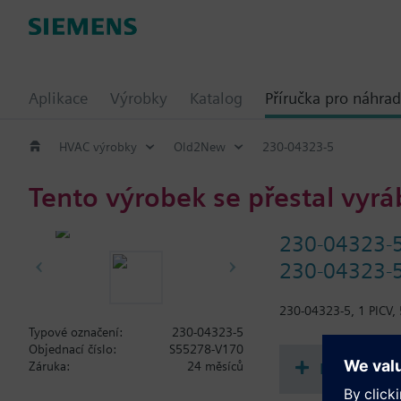
Aplikace
Výrobky
Katalog
Příručka pro náhrad
HVAC výrobky
Old2New
230-04323-5
Tento výrobek se přestal vyrá
230-04323-
230-04323-5
230-04323-5, 1 PICV,
Typové označení:
230-04323-5
Objednací číslo:
S55278-V170
Dokument
Záruka:
24 měsíců