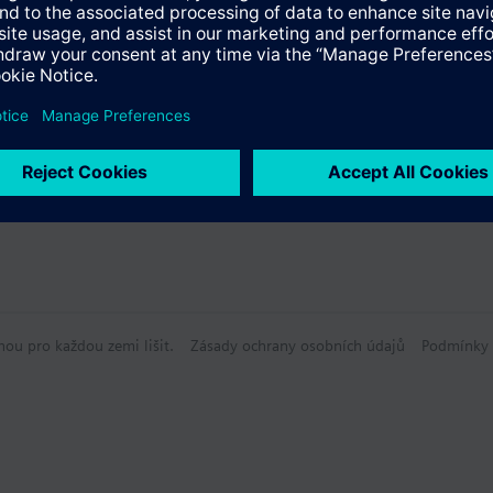
údaje
hou pro každou zemi lišit.
Zásady ochrany osobních údajů
Podmínky 