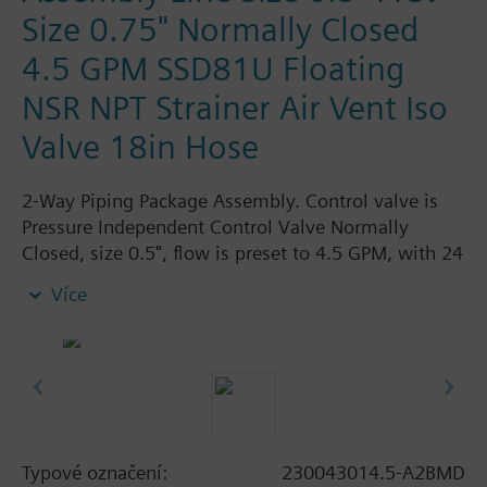
Size 0.75" Normally Closed
4.5 GPM SSD81U Floating
NSR NPT Strainer Air Vent Iso
Valve 18in Hose
2-Way Piping Package Assembly. Control valve is
Pressure Independent Control Valve Normally
Closed, size 0.5", flow is preset to 4.5 GPM, with 24
Vac Electronic SSD81U Actuator, Floating Non-
Více
Spring Return. The supply side has Y-Strainer with
Drain and PT plug, size 0.75". The return side has
Manual Air Vent, PICV, Isolation Valve. The Air Vent
and Isolation Valves are sized at 0.75". A pair of 18"
MNPT hoses are included in the assembly.
Assembly is delivered shrink wrapped.
Typové označení:
230043014.5-A2BMD