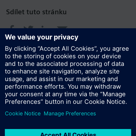
Sdílet tuto stránku
© Siemens Switzerland Ltd. 2017
Portfolio výrobků a ceny se mohou pro každou
zemi lišit.
Zásady ochrany osobních údajů
Podmínky užití