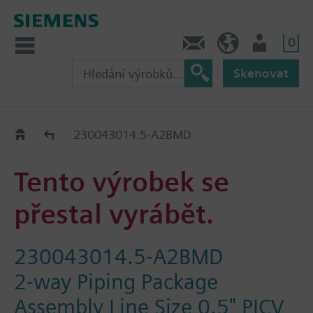
0
Kontakt
CZ (cs)
Uživatel
Skenovat
Old2New
230043014.5-A2BMD
Tento výrobek se
přestal vyrábět.
230043014.5-A2BMD
2-way Piping Package
Assembly Line Size 0.5" PICV