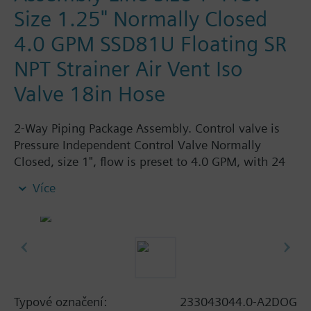
Size 1.25" Normally Closed
4.0 GPM SSD81U Floating SR
NPT Strainer Air Vent Iso
Valve 18in Hose
2-Way Piping Package Assembly. Control valve is
Pressure Independent Control Valve Normally
Closed, size 1", flow is preset to 4.0 GPM, with 24
Vac Electronic SSD61.5U Actuator, Modulating
Více
Spring Return. The supply side has Y-Strainer with
Drain and PT plug, size 1.25". The return side has
Manual Air Vent, PICV, Isolation Valve. The Air Vent
and Isolation Valves are sized at 1.25". A pair of 18"
MNPT hoses are included in the assembly.
Assembly is delivered shrink wrapped.
Typové označení:
233043044.0-A2DOG