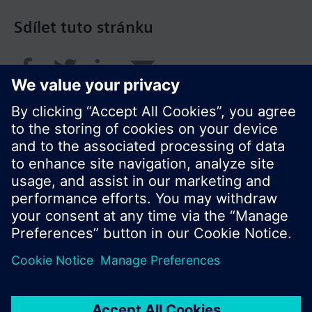
Sdílet tuto stránku
© Siemens Switzerland Ltd. 2017
Portfolio výrobků a ceny se mohou pro každou
zemi lišit.
Zásady ochrany osobních údajů
Podmínky užití