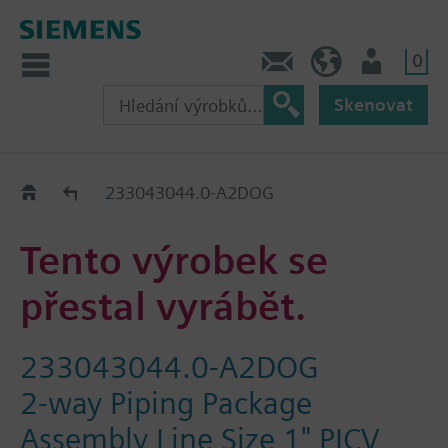
0
Kontakt
CZ (cs)
Uživatel
Skenovat
Old2New
233043044.0-A2DOG
Tento výrobek se
přestal vyrábět.
233043044.0-A2DOG
2-way Piping Package
Assembly Line Size 1" PICV