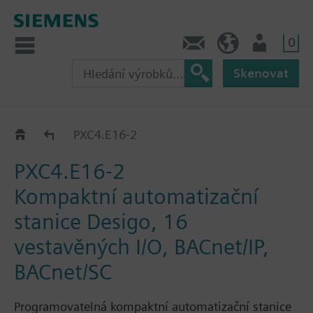
0
Kontakt
CZ (cs)
Uživatel
Skenovat
Automation stations PXC4...PXC7
PXC4.E16-2
PXC4.E16-2
Kompaktní automatizační
stanice Desigo, 16
vestavěných I/O, BACnet/IP,
BACnet/SC
Programovatelná kompaktní automatizační stanice