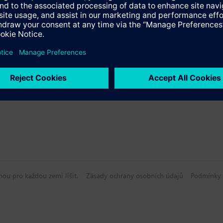
údaje
volitelné příslušenství
hou pro každou zemi lišit.
Zásady ochrany osobních údajů
Podmínky 