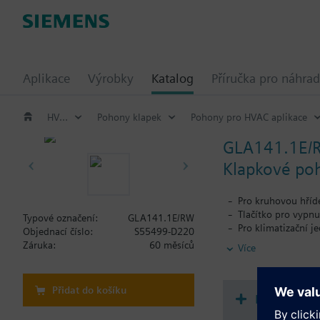
Aplikace
Výrobky
Katalog
Příručka pro náhrad
HVAC výrobky
Pohony klapek
Pohony pro HVAC aplikace
GLA141.1E/
Klapkové poh
Pro kruhovou hříd
Tlačítko pro vypn
Typové označení:
GLA141.1E/RW
Pro klimatizační j
Objednací číslo:
S55499-D220
Připojovací kabely
Záruka:
60 měsíců
Více
Lakovaná deska pl
Přidat do košíku
Dokument