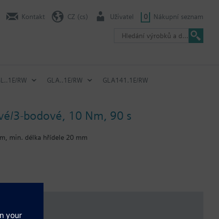
Kontakt
CZ (cs)
Uživatel
0
Nákupní seznam
GL..1E/RW
GLA..1E/RW
GLA141.1E/RW
ové/3-bodové, 10 Nm, 90 s
mm, min. délka hřídele 20 mm