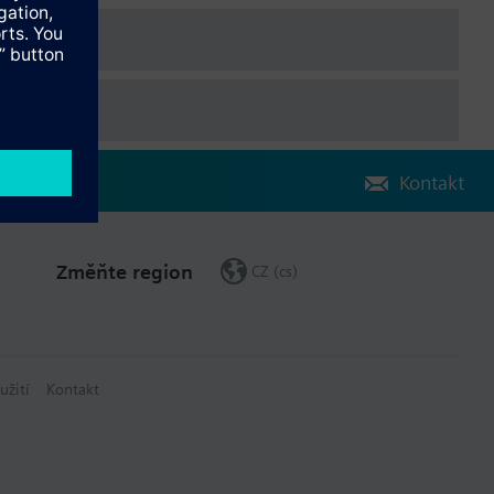
Kontakt
Změňte region
CZ (cs)
užití
Kontakt