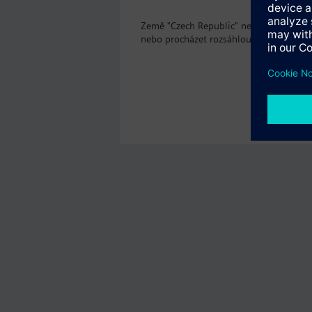
Země "Czech Republic" nenabízí produk
nebo procházet rozsáhlou nabídku prod