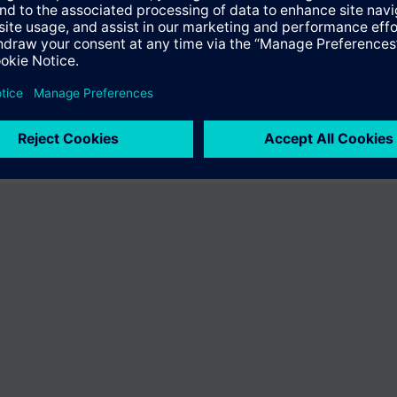
t "S55499-D313-A539". Budete přesměrováni do produktového katalogu,
uktů společnosti Siemens.