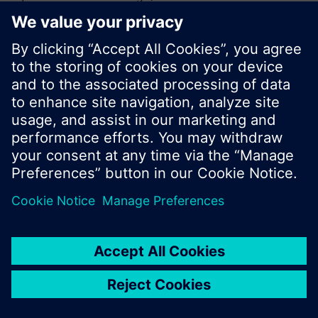
vyhledávání nebo procházet rozsáhlou nabídku
produktů společnosti Siemens.
Ok