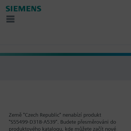
Země "Czech Republic" nenabízí produkt
"S55499-D318-A539". Budete přesměrováni do
produktového katalogu, kde můžete začít nové