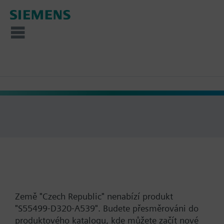
Země "Czech Republic" nenabízí produkt
"S55499-D320-A539". Budete přesměrováni do
produktového katalogu, kde můžete začít nové