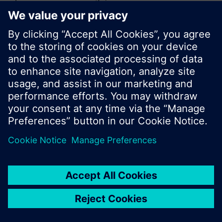
vyhledávání nebo procházet rozsáhlou nabídku
produktů společnosti Siemens.
Ok