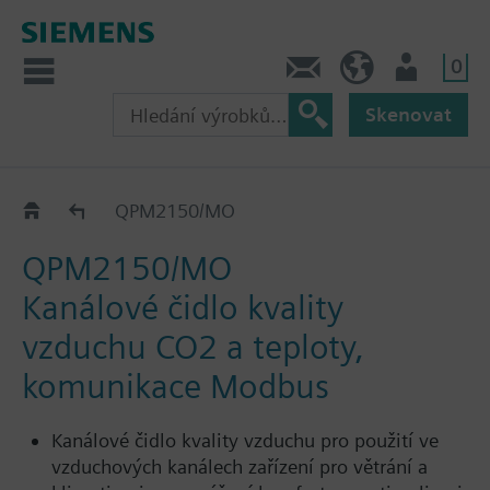
0
Kontakt
CZ (cs)
Uživatel
Skenovat
QPM../MO
QPM2150/MO
QPM2150/MO
Kanálové čidlo kvality
vzduchu CO2 a teploty,
komunikace Modbus
Kanálové čidlo kvality vzduchu pro použití ve
vzduchových kanálech zařízení pro větrání a