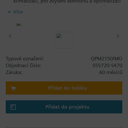
klimatizaci, pro zvýšení komfortu a optimalizaci
spotřeby energie díky regulaci na základě
Více
potřeby a kvality vzduchu
Měření CO2 a teploty
Komunikace Modbus RTU (RS-485)
Snímací prvek CO2 nevyžadující údržbu
Není nutná žádná rekalibrace
Přiřazení adresy stisknutím tlačítka ve spojení s
regulátory Climatix
Typové označení:
QPM2150/MO
Nastavení DIP přepínači ve spojení s ostatními
Objednací číslo:
S55720-S470
regulátory
Záruka:
60 měsíců
Přidat do košíku
Přidat do projektu