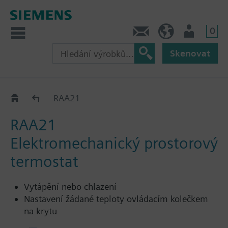
0
Kontakt
CZ (cs)
Uživatel
Skenovat
RAA..1..
RAA21
RAA21
Elektromechanický prostorový
termostat
Vytápění nebo chlazení
Nastavení žádané teploty ovládacím kolečkem
na krytu