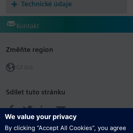
Technické údaje
Kontakt
Změňte region
CZ (cs)
Sdílet tuto stránku