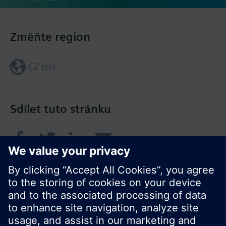
Změňte region
CZ (cs)
Sdílet tuto stránku