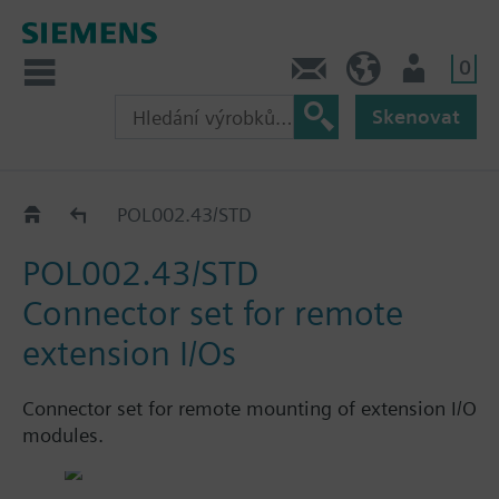
0
Kontakt
CZ (cs)
Uživatel
Skenovat
Katalog
POL002.43/STD
POL002.43/STD
Connector set for remote
extension I/Os
Connector set for remote mounting of extension I/O
modules.