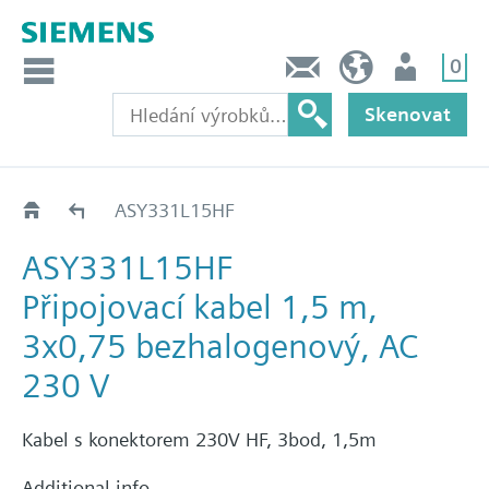
0
Kontakt
CZ (cs)
Uživatel
Skenovat
ASY1..
ASY331L15HF
ASY331L15HF
Připojovací kabel 1,5 m,
3x0,75 bezhalogenový, AC
230 V
Kabel s konektorem 230V HF, 3bod, 1,5m
Additional info