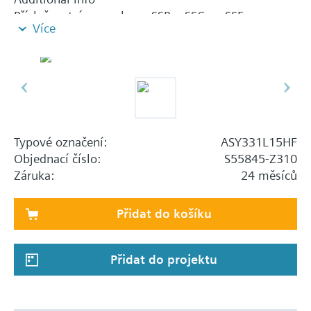
Příslušenství pro pohony SSB.., SSC.. a SSF..
Více
Typové označení:
ASY331L15HF
Objednací číslo:
S55845-Z310
Záruka:
24 měsíců
Přidat do košíku
Přidat do projektu