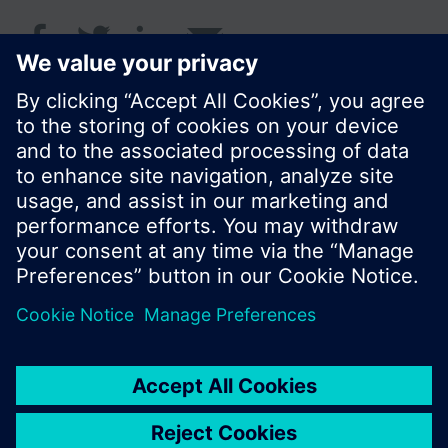
© Siemens Switzerland Ltd. 2017
Portfolio výrobků a ceny se mohou pro každou
zemi lišit.
Zásady ochrany osobních údajů
Podmínky užití
Kontakt