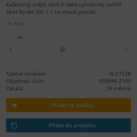
Kuželovitý vnější závit R nebo cylindrický vnitřní
závit Rp dle ISO 7-1 na straně potrubí.
Každá sada šroubení ALG..2 obsahuje 2 převlečné
Více
matice, 2 nástavce a 2 plochá těsnění.
Additional info
Strana potrubí s vnitřním závitem.
Pro VMP45.. a VMP47.. ventilly, objednejte 2 sady
šroubení ALG..2B.
Typové označení:
ALG152B
Objednací číslo:
S55846-Z100
Záruka:
24 měsíců
Přidat do košíku
Přidat do projektu