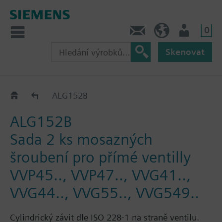
0
Kontakt
CZ (cs)
Uživatel
Skenovat
ALG..2
ALG152B
ALG152B
Sada 2 ks mosazných
šroubení pro přímé ventilly
VVP45.., VVP47.., VVG41..,
VVG44.., VVG55.., VVG549..
Cylindrický závit dle ISO 228-1 na straně ventilu.