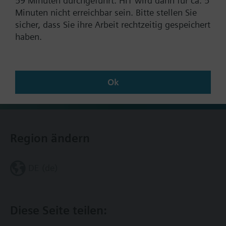
59 Minuten durchgeführt. HIT wird dann für ca. 5
Minuten nicht erreichbar sein. Bitte stellen Sie
Dokumente
sicher, dass Sie ihre Arbeit rechtzeitig gespeichert
haben.
Technische Übersicht
Ok
Kontakt
Region ändern
DE (de)
Diese Seite teilen: