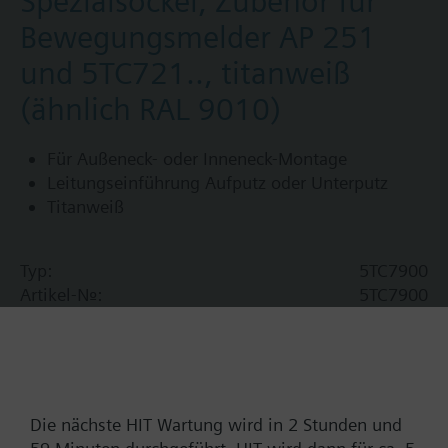
Spezialsockel, Zubehör für
Bewegungsmelder AP 251
und 5TC721.., titanweiß
(ähnlich RAL 9010)
Für Außeneck- oder Inneneck-Montage
Leitungseinführung Aufputz oder Unterputz
Titanweiß
Typ:
5TC7900
Artikel-Nr.:
5TC7900
Gewährleistung:
0 Monat
Preisgruppe:
A04
Finde Ersatz
Die nächste HIT Wartung wird in 2 Stunden und