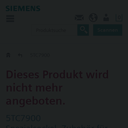
0
Kontakt
DE (de)
Nutzer
Scannen
Old2New
5TC7900
Dieses Produkt wird
nicht mehr
angeboten.
5TC7900